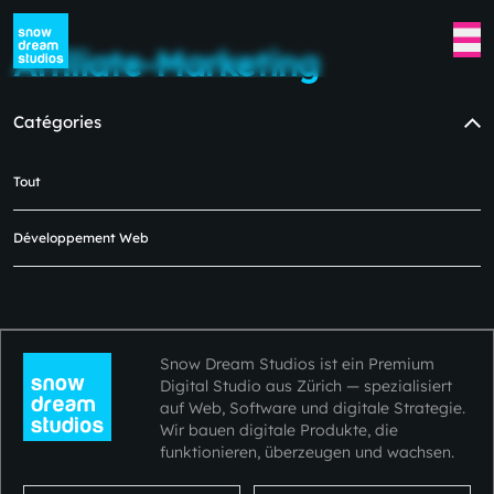
Affiliate-Marketing
Catégories
Tout
Aucun blog disponible pour le
moment dans cette catégorie.
Développement Web
Veuillez revenir plus tard.😿😿
Snow Dream Studios ist ein Premium
Digital Studio aus Zürich — spezialisiert
auf Web, Software und digitale Strategie.
Wir bauen digitale Produkte, die
funktionieren, überzeugen und wachsen.