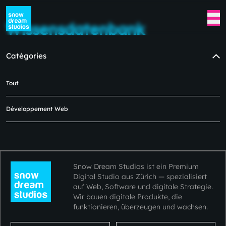
Wissensdatenbank
Catégories
Tout
Aucun blog disponible pour le
moment dans cette catégorie.
Développement Web
Veuillez revenir plus tard.😿😿
Snow Dream Studios ist ein Premium
Digital Studio aus Zürich — spezialisiert
auf Web, Software und digitale Strategie.
Wir bauen digitale Produkte, die
funktionieren, überzeugen und wachsen.