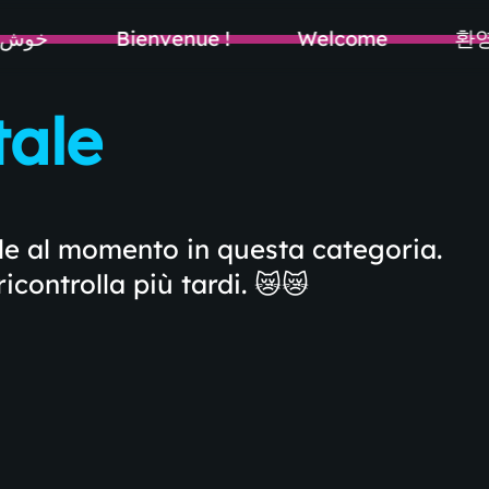
خوش 
Bienvenue !
Welcome
환영
tale
le al momento in questa categoria.
ricontrolla più tardi. 😿😿