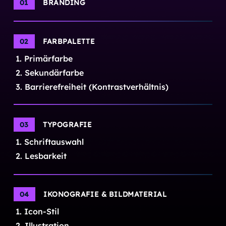
01
BRANDING
02
FARBPALETTE
1
.
Primärfarbe
2
.
Sekundärfarbe
3
.
Barrierefreiheit (Kontrastverhältnis)
03
TYPOGRAFIE
1
.
Schriftauswahl
2
.
Lesbarkeit
04
IKONOGRAFIE & BILDMATERIAL
1
.
Icon-Stil
2
.
Illustration