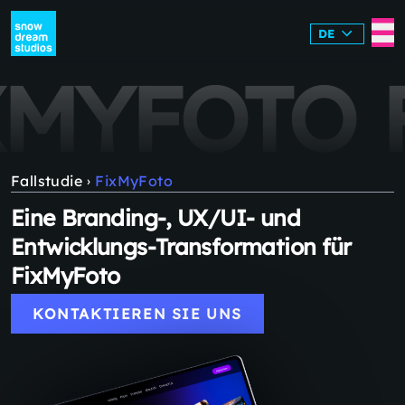
DE
MYFOTO
F
Fallstudie
FixMyFoto
›
Eine Branding-, UX/UI- und
Entwicklungs-Transformation für
FixMyFoto
KONTAKTIEREN SIE UNS