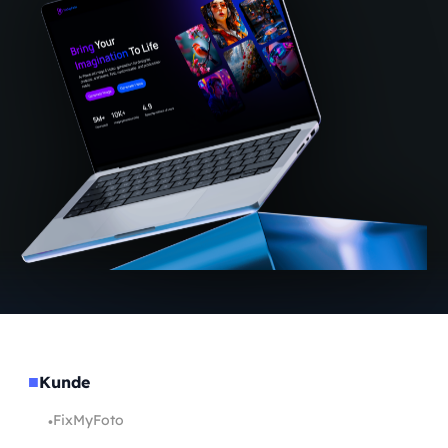
■
Kunde
FixMyFoto
•