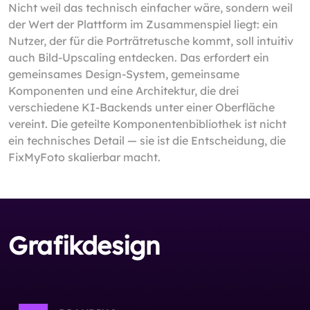
Nicht weil das technisch einfacher wäre, sondern weil
der Wert der Plattform im Zusammenspiel liegt: ein
Nutzer, der für die Porträtretusche kommt, soll intuitiv
auch Bild-Upscaling entdecken. Das erfordert ein
gemeinsames Design-System, gemeinsame
Komponenten und eine Architektur, die drei
verschiedene KI-Backends unter einer Oberfläche
vereint. Die geteilte Komponentenbibliothek ist nicht
ein technisches Detail — sie ist die Entscheidung, die
FixMyFoto skalierbar macht.
Grafikdesign