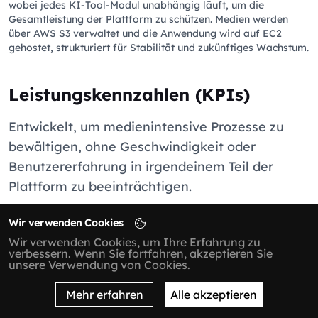
wobei jedes KI-Tool-Modul unabhängig läuft, um die
Gesamtleistung der Plattform zu schützen. Medien werden
über AWS S3 verwaltet und die Anwendung wird auf EC2
gehostet, strukturiert für Stabilität und zukünftiges Wachstum.
Leistungskennzahlen (KPIs)
Entwickelt, um medienintensive Prozesse zu
bewältigen, ohne Geschwindigkeit oder
Benutzererfahrung in irgendeinem Teil der
Plattform zu beeinträchtigen.
Wir verwenden Cookies
Wir verwenden Cookies, um Ihre Erfahrung zu
verbessern. Wenn Sie fortfahren, akzeptieren Sie
Seitenladeleistung
unsere Verwendung von Cookies.
Reduzierung der LCP von 4,2 s auf 1,3 s, was
eine um 69 % schnellere Ladezeit bedeutet.
Mehr erfahren
Alle akzeptieren