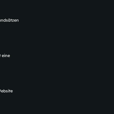
undsätzen
t eine
Website