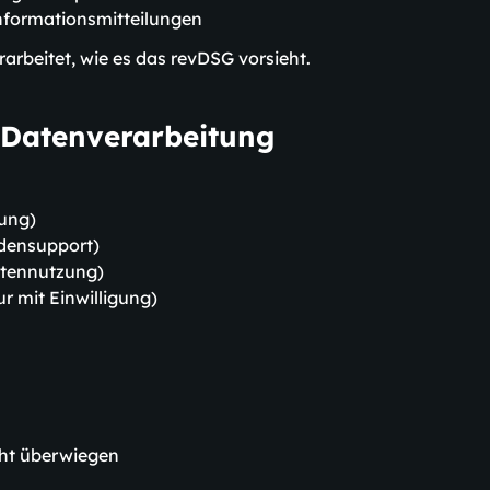
nformationsmitteilungen
arbeitet, wie es das revDSG vorsieht.
 Datenverarbeitung
lung)
densupport)
itennutzung)
r mit Einwilligung)
cht überwiegen