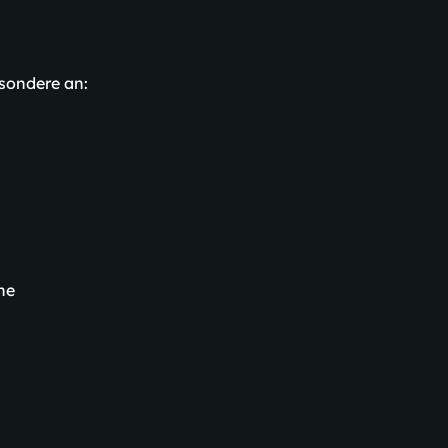
esondere an:
he