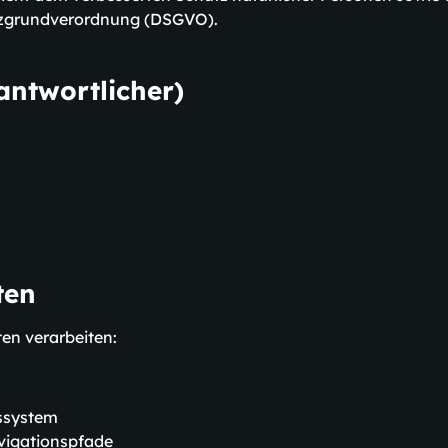
utzgrundverordnung (DSGVO).
antwortlicher)
ten
en verarbeiten:
bssystem
avigationspfade