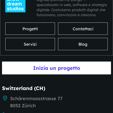
specializzato in web, software e strategia
digitale. Costruiamo prodotti digitali che
funzionano, convincono e crescono.
Progetti
Contattaci
Servizi
Blog
Inizia un progetto
Switzerland (CH)
Schärenmoosstrasse 77
8052 Zürich