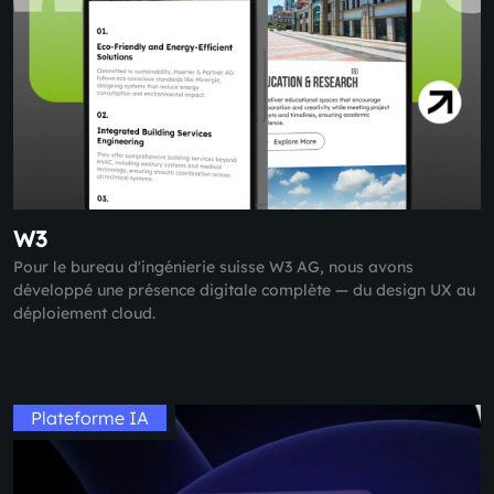
W3
Pour le bureau d'ingénierie suisse W3 AG, nous avons
développé une présence digitale complète — du design UX au
déploiement cloud.
Plateforme IA