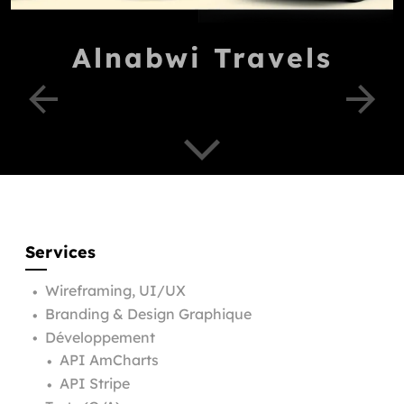
Alnabwi Travels
Services
Wireframing, UI/UX
•
Branding & Design Graphique
•
Développement
•
API AmCharts
•
API Stripe
•