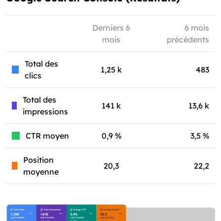
Derniers 6
6 mois
mois
précédents
Total des
1,25 k
483
clics
Total des
141 k
13,6 k
impressions
CTR moyen
0,9 %
3,5 %
Position
20,3
22,2
moyenne